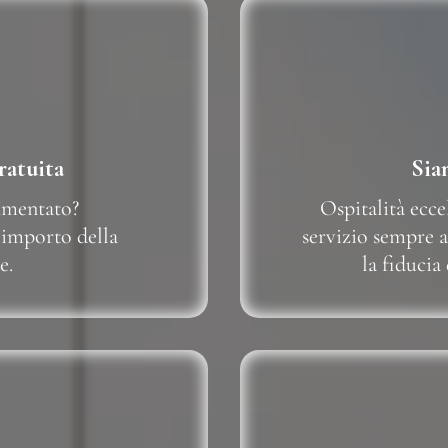
ratuita
Sia
umentato?
Ospitalità ecce
 importo della
servizio sempre a
e.
la fiducia 